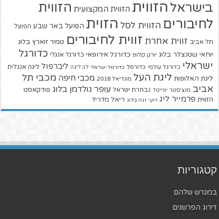
הזווית
הזווית
בישראל
הזווית המקצועית
הזוית
לחיבורים
הזווית לסל
הפועל באר שבע
הפועל
זווית לחיבורים
זווית אחרת
טמיר זוארץ בלוג
תל אביב
כדורגל
יוחאי שטנצלר בלוג
כדורגל אירופאי
כדורגל אנגלי
יורגן קלופ
ישראלי
ליברפול
ליגה אנגלית
כדורגל עולמי
כדורסל
כדורסל ישראלי
לה ליגה
ליגת העל
מכבי תל
מכבי חיפה
ליגת האלופות
מונדיאל 2018
אביב
עופר גולדמן בלוג
פודקאסט
נבחרת ישראל
מנצ'סטר יונייטד
פרמייר ליג
הזווית
ריאל מדריד
רועי זגה בלוג
קטגוריות
במגרש שלהם
דירוג הפרשנים