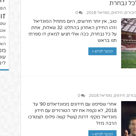
הפו
יבורים
,
חידונים
,
מונדיאל 2018
0
זו
טוב, אין יותר תירוצים, היום מתחיל המונדיאל
שטנ
וזהו החידון האחרון בהחלט. 32 שאלות, אחת
אנגל
על כל נבחרת, ככה אולי תגיעו למאזן דו ספרתי.
כדור
תנו בראש
האל
מכ
המשך לקרוא »
עופ
ליג
בורים
,
חידונים
,
מונדיאל 2018
0
אחרי שסיימנו עם חידונים ממונדיאלים 90' עד
2018, לא נקפח את יתר הטורנירים עם חידון
מונדיאל מקיף. דרגת קושי? קשה פלוס. תצטרכו
הרבה מזל
המשך לקרוא »