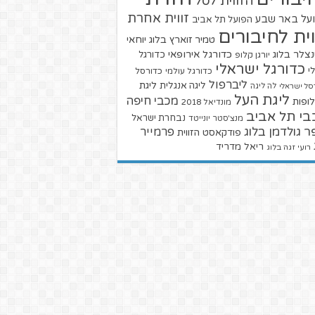
הזווית לסל
זווית אחרת
על באר שבע
הפועל תל אביב
וית לחיבורים
טמיר זוארץ בלוג
יוחאי
צלר בלוג
כדורגל אירופאי
כדורגל
יורגן קלופ
כדורגל ישראלי
י
כדורגל עולמי
כדורסל
ליברפול
ליגת
ליגה אנגלית
סל ישראלי
לה ליגה
ליגת העל
מכבי חיפה
ופות
מונדיאל 2018
בי תל אביב
נבחרת ישראל
מנצ'סטר יונייטד
ר גולדמן בלוג
פרמייר
פודקאסט הזווית
ריאל מדריד
רועי זגה בלוג