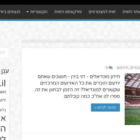
ר הזווית
זווית למצטרפים
פודקאסט הזווית
הקטגוריות
הנצפים ביות
בורים
,
חידונים
4
ענן 
חידון מונדיאלים - דני בירן - חושבים שאתם
il
יודעים וזוכרים את כל האירועים המרכזיים
שקשורים למונדיאל? זה הזמן לבחוון את זה.
ast
ספרו לנו אח"כ כמה קיבלתם
ירו
המשך לקרוא »
בלוג
או
הז
לח