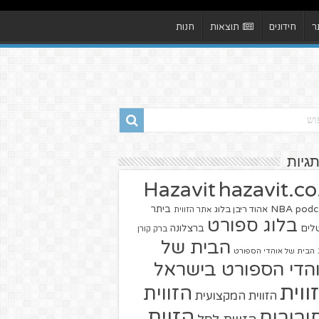
ר
חידונים
תוצאות
חנות
תגיות
hazavit.co.
Hazavit
NBA
podc
ביתר
אהוד ריבן בלוג
אתר הזווית
בלוג ספורט
שלים
ברצלונה
ברק קורן
הבית של
הבית של אוהדי הספורט
הדי הספורט בישראל
ווית
הזווית
הזווית המקצועית
הזוית
יבורים