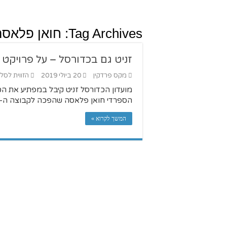
Tag Archives:
חואן פלאסה
זניט גם בכדורסל – על פרויקט
מקס פרדקין
20 ביולי 2019
הזווית לסל
מועדון הכדורסל זניט קיבל במפתיע את ה
הספרדי חואן פלאסה שהפכה לקבוצה ה-18 במפעל הולכת ונבנית כמעט מאפס.
המשך לקרוא »