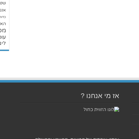
שטנ
אנגל
כדור
האל
מכ
עופ
ליג
אז מי אנחנו ?