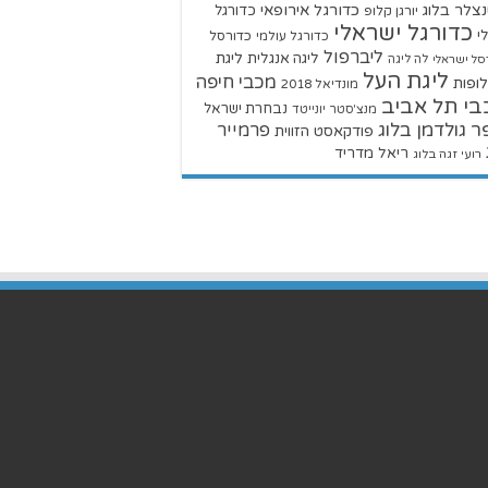
צלר בלוג
כדורגל אירופאי
כדורגל
יורגן קלופ
כדורגל ישראלי
י
כדורגל עולמי
כדורסל
ליברפול
ליגת
ליגה אנגלית
סל ישראלי
לה ליגה
ליגת העל
מכבי חיפה
ופות
מונדיאל 2018
בי תל אביב
נבחרת ישראל
מנצ'סטר יונייטד
ר גולדמן בלוג
פרמייר
פודקאסט הזווית
ריאל מדריד
רועי זגה בלוג