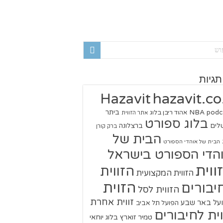
תגיות
hazavit.co.
Hazavit
NBA
podc
ביתר
אהוד ריבן בלוג
אתר הזווית
בלוג ספורט
שלים
ברצלונה
ברק קורן
הבית של
הבית של אוהדי הספורט
הדי הספורט בישראל
ווית
הזווית
הזווית המקצועית
הזוית
יבורים
הזווית לסל
זווית אחרת
על באר שבע
הפועל תל אביב
וית לחיבורים
טמיר זוארץ בלוג
יוחאי