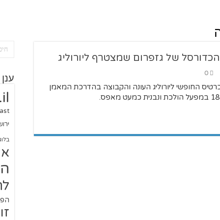
 הכדורסל של גזפרום שמצטרף ליורוליג
0
ענן 
כרטיס החופשי ליורוליג העונה והקבוצה בהדרכת המאמן
il
ast
ירו
בלוג
או
הז
לח
הפו
זו