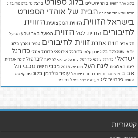
בלוג ספורט
ביתר ירושלים
ברצלונה
בלוג
אתר הזווית
ברק קורן בלוג
הבית של אוהדי הספורט
הבית של אוהדי הספורט
הזווית
הזווית
בישראל
הזווית המקצועית
הזוית
לחיבורים
הזווית לסל
הפועל באר שבע
הפועל
זווית לחיבורים
זווית אחרת
טמיר זוארץ בלוג
תל אביב
כדורגל
יוחאי שטנצלר בלוג
כדורגל אירופאי
כדורגל אנגלי
יורגן קלופ
ישראלי
ליברפול
ליגה אנגלית
כדורגל עולמי
כדורסל
כדורסל ישראלי
לה ליגה
ליגת העל
מכבי תל
מכבי חיפה
ליגת האלופות
מונדיאל 2018
אביב
עופר גולדמן בלוג
פודקאסט
נבחרת ישראל
מנצ'סטר יונייטד
פרמייר ליג
הזווית
ריאל מדריד
רועי זגה בלוג
קטגוריות