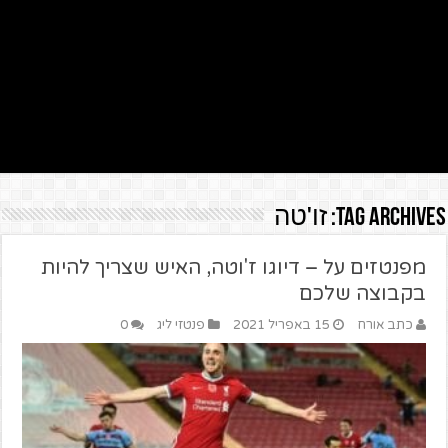
Tag Archives:
זו'טה
מפנטזים על – דיוגו ז'וטה, האיש שצריך להיות
בקבוצה שלכם
כתב אורח
15 באפריל 2021
פנטזי ליג
0