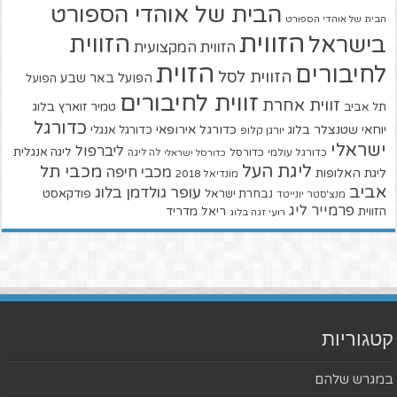
הבית של אוהדי הספורט
הבית של אוהדי הספורט
הזווית
הזווית
בישראל
הזווית המקצועית
הזוית
לחיבורים
הזווית לסל
הפועל באר שבע
הפועל
זווית לחיבורים
זווית אחרת
טמיר זוארץ בלוג
תל אביב
כדורגל
יוחאי שטנצלר בלוג
כדורגל אירופאי
כדורגל אנגלי
יורגן קלופ
ישראלי
ליברפול
ליגה אנגלית
כדורגל עולמי
כדורסל
כדורסל ישראלי
לה ליגה
ליגת העל
מכבי תל
מכבי חיפה
ליגת האלופות
מונדיאל 2018
אביב
עופר גולדמן בלוג
פודקאסט
נבחרת ישראל
מנצ'סטר יונייטד
פרמייר ליג
הזווית
ריאל מדריד
רועי זגה בלוג
קטגוריות
במגרש שלהם