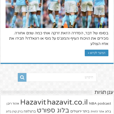
בסופו של דבר, הסדרה הזאת זרקה אותי כמה שנים אחורה.
מכירים את הויכוח העייף והמנג'ס על מסי או רונאלדו? תכירו את
אחיו הצולע
המשך לקרוא »
ענן תגיות
hazavit.co.il
Hazavit
NBA
podcast
אהוד ריבן
בלוג ספורט
ביתר ירושלים
ברצלונה
בלוג
אתר הזווית
ברק קורן בלוג