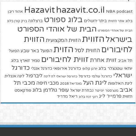
hazavit.co.il
Hazavit
NBA
podcast
אהוד ריבן
בלוג ספורט
ביתר ירושלים
ברצלונה
בלוג
אתר הזווית
ברק קורן בלוג
הבית של אוהדי הספורט
הבית של אוהדי הספורט
הזווית
הזווית
בישראל
הזווית המקצועית
הזוית
לחיבורים
הזווית לסל
הפועל באר שבע
הפועל
זווית לחיבורים
זווית אחרת
טמיר זוארץ בלוג
תל אביב
כדורגל
יוחאי שטנצלר בלוג
כדורגל אירופאי
כדורגל אנגלי
יורגן קלופ
ישראלי
ליברפול
ליגה אנגלית
כדורגל עולמי
כדורסל
כדורסל ישראלי
לה ליגה
ליגת העל
מכבי תל
מכבי חיפה
ליגת האלופות
מונדיאל 2018
אביב
עופר גולדמן בלוג
פודקאסט
נבחרת ישראל
מנצ'סטר יונייטד
פרמייר ליג
הזווית
ריאל מדריד
רועי זגה בלוג