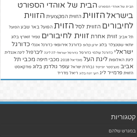
הבית של אוהדי הספורט
הבית של אוהדי הספורט
הזווית
הזווית
בישראל
הזווית המקצועית
הזוית
לחיבורים
הזווית לסל
הפועל באר שבע
הפועל
זווית לחיבורים
זווית אחרת
טמיר זוארץ בלוג
תל אביב
כדורגל
יוחאי שטנצלר בלוג
כדורגל אירופאי
כדורגל אנגלי
יורגן קלופ
ישראלי
ליברפול
ליגה אנגלית
כדורגל עולמי
כדורסל
כדורסל ישראלי
לה ליגה
ליגת העל
מכבי תל
מכבי חיפה
ליגת האלופות
מונדיאל 2018
אביב
עופר גולדמן בלוג
פודקאסט
נבחרת ישראל
מנצ'סטר יונייטד
פרמייר ליג
הזווית
ריאל מדריד
רועי זגה בלוג
קטגוריות
במגרש שלהם