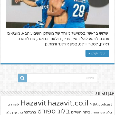
"שלוש בראש" בספיישל מיוחד של משחקי השבוע הבא. מוציאים
אתכם למסע לאל-ראיין, פריז, מילאנו, בראגה, גוודלחארה,
דאליין, לסטר, ווילס, צפון אירלנד ורמת גן​
המשך לקרוא »
ענן תגיות
hazavit.co.il
Hazavit
NBA
podcast
אהוד ריבן
בלוג ספורט
ביתר ירושלים
ברצלונה
בלוג
אתר הזווית
ברק קורן בלוג