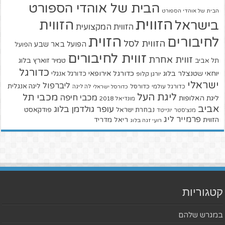
הבית של אוהדי הספורט
הבית של אוהדי הספורט
הזווית
הזווית
בישראל
הזווית המקצועית
הזוית
לחיבורים
הזווית לסל
הפועל באר שבע
הפועל
זווית לחיבורים
זווית אחרת
טמיר זוארץ בלוג
תל אביב
כדורגל
יוחאי שטנצלר בלוג
כדורגל אירופאי
כדורגל אנגלי
יורגן קלופ
ישראלי
ליברפול
ליגה אנגלית
כדורגל עולמי
כדורסל
כדורסל ישראלי
לה ליגה
ליגת העל
מכבי תל
מכבי חיפה
ליגת האלופות
מונדיאל 2018
אביב
עופר גולדמן בלוג
פודקאסט
נבחרת ישראל
מנצ'סטר יונייטד
פרמייר ליג
הזווית
ריאל מדריד
רועי זגה בלוג
קטגוריות
במגרש שלהם