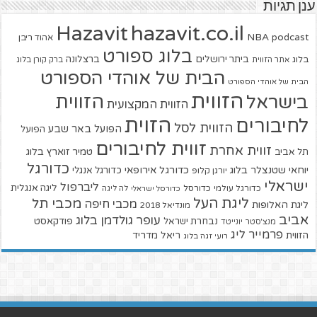
ענן תגיות
hazavit.co.il
Hazavit
NBA
podcast
אהוד ריבן
בלוג ספורט
ביתר ירושלים
ברצלונה
בלוג
אתר הזווית
ברק קורן בלוג
הבית של אוהדי הספורט
הבית של אוהדי הספורט
הזווית
הזווית
בישראל
הזווית המקצועית
הזוית
לחיבורים
הזווית לסל
הפועל באר שבע
הפועל
זווית לחיבורים
זווית אחרת
טמיר זוארץ בלוג
תל אביב
כדורגל
יוחאי שטנצלר בלוג
כדורגל אירופאי
כדורגל אנגלי
יורגן קלופ
ישראלי
ליברפול
ליגה אנגלית
כדורגל עולמי
כדורסל
כדורסל ישראלי
לה ליגה
ליגת העל
מכבי תל
מכבי חיפה
ליגת האלופות
מונדיאל 2018
אביב
עופר גולדמן בלוג
פודקאסט
נבחרת ישראל
מנצ'סטר יונייטד
פרמייר ליג
הזווית
ריאל מדריד
רועי זגה בלוג