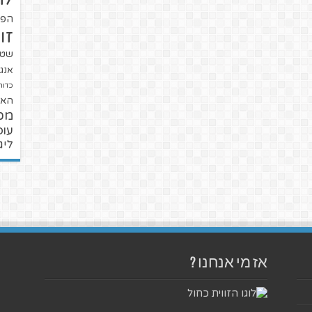
הפו
זו
שטנ
אנגל
כדור
האל
מכ
עופ
ליג
אז מי אנחנו ?