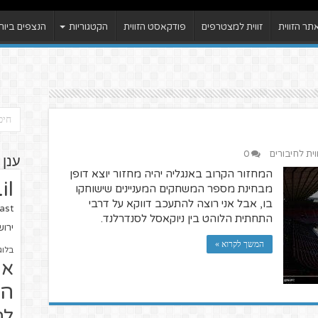
ר הזווית
זווית למצטרפים
פודקאסט הזווית
הקטגוריות
הנצפים ביות
וית לחיבורים
0
ענן 
המחזור הקרוב באנגליה יהיה מחזור יוצא דופן
il
מבחינת מספר המשחקים המעניינים שישוחקו
בו, אבל אני רוצה להתעכב דווקא על דרבי
ast
התחתית הלוהט בין ניוקאסל לסנדרלנד.
ירו
המשך לקרוא »
בלוג
או
הז
לח