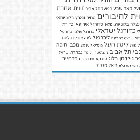
הזווית לסל
זווית אחרת
על באר שבע
הפועל תל אביב
וית לחיבורים
טמיר זוארץ בלוג
יוחאי
צלר בלוג
כדורגל אירופאי
כדורגל
יורגן קלופ
כדורגל ישראלי
י
כדורגל עולמי
כדורסל
ליברפול
ליגת
ליגה אנגלית
סל ישראלי
לה ליגה
ליגת העל
מכבי חיפה
ופות
מונדיאל 2018
בי תל אביב
נבחרת ישראל
מנצ'סטר יונייטד
ר גולדמן בלוג
פרמייר
פודקאסט הזווית
ריאל מדריד
רועי זגה בלוג