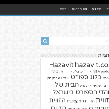
ר
חידונים
תוצאות
חנות
תגיות
hazavit.co.
Hazavit
NBA
podc
ביתר
אהוד ריבן בלוג
אתר הזווית
בלוג ספורט
שלים
ברצלונה
ברק קורן
הבית של
הבית של אוהדי הספורט
הדי הספורט בישראל
ווית
הזווית
הזווית המקצועית
הזוית
יבורים