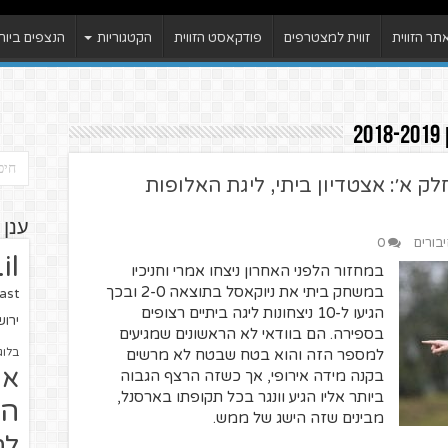
ר הזווית
זווית למצטרפים
פודקאסט הזווית
הקטגוריות
הנצפים ביות
2
ריך לתותחן 2018-2019 חלק א׳: אצטדיון ביתי, ליגת האלופות
ענן 
יבורים
0
il
במחזור הלפני האחרון ניצחו אמרי וחניכיו
במשחק ביתי את ניוקאסל בתוצאה 2-0 ובכך
ast
הגיעו ל-10 ניצחונות ליגה ביתיים רצופים
ירו
בספירה. הם בוודאי לא הראשונים שמגיעים
למספר הזה והוא בטח שבטח לא מרשים
בלוג
או
בקנה מידה אירופי, אך כשזה הרצף הגבוה
ביותר אליו הגיע וונגר בכל תקופתו בארסנל,
הז
מבינים שזה הישג של ממש.
לח