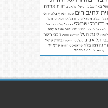
הזווית לסל
זווית אחרת
על באר שבע
הפועל תל אביב
וית לחיבורים
טמיר זוארץ בלוג
יוחאי
צלר בלוג
כדורגל אירופאי
כדורגל
יורגן קלופ
כדורגל ישראלי
י
כדורגל עולמי
כדורסל
ליברפול
ליגת
ליגה אנגלית
סל ישראלי
לה ליגה
ליגת העל
מכבי חיפה
ופות
מונדיאל 2018
בי תל אביב
נבחרת ישראל
מנצ'סטר יונייטד
ר גולדמן בלוג
פרמייר
פודקאסט הזווית
ריאל מדריד
רועי זגה בלוג