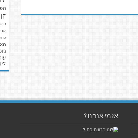
הפו
זו
שטנ
אנגל
כדור
האל
מכ
עופ
ליג
אז מי אנחנו ?