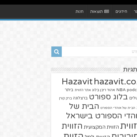
ר
חידונים
תוצאות
חנות
תגיות
hazavit.co.
Hazavit
NBA
podc
ביתר
אהוד ריבן בלוג
אתר הזווית
בלוג ספורט
שלים
ברצלונה
ברק קורן
הבית של
הבית של אוהדי הספורט
הדי הספורט בישראל
ווית
הזווית
הזווית המקצועית
הזוית
יבורים