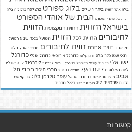
NBA
podcast
אהוד ריבן
בלוג ספורט
ביתר ירושלים
ברצלונה
בלוג
אתר הזווית
ברק קורן בלוג
הבית של אוהדי הספורט
הבית של אוהדי הספורט
הזווית
הזווית
בישראל
הזווית המקצועית
הזוית
לחיבורים
הזווית לסל
הפועל באר שבע
הפועל
זווית לחיבורים
זווית אחרת
טמיר זוארץ בלוג
תל אביב
כדורגל
יוחאי שטנצלר בלוג
כדורגל אירופאי
כדורגל אנגלי
יורגן קלופ
ישראלי
ליברפול
ליגה אנגלית
כדורגל עולמי
כדורסל
כדורסל ישראלי
לה ליגה
ליגת העל
מכבי תל
מכבי חיפה
ליגת האלופות
מונדיאל 2018
אביב
עופר גולדמן בלוג
פודקאסט
נבחרת ישראל
מנצ'סטר יונייטד
פרמייר ליג
הזווית
ריאל מדריד
רועי זגה בלוג
קטגוריות