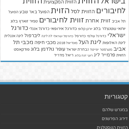
הזווית
הזווית
בישראל
הזווית המקצועית
הזוית
לחיבורים
הזווית לסל
הפועל באר שבע
הפועל
זווית לחיבורים
זווית אחרת
טמיר זוארץ בלוג
תל אביב
כדורגל
יוחאי שטנצלר בלוג
כדורגל אירופאי
כדורגל אנגלי
יורגן קלופ
ישראלי
ליברפול
ליגה אנגלית
כדורגל עולמי
כדורסל
כדורסל ישראלי
לה ליגה
ליגת העל
מכבי תל
מכבי חיפה
ליגת האלופות
מונדיאל 2018
אביב
עופר גולדמן בלוג
פודקאסט
נבחרת ישראל
מנצ'סטר יונייטד
פרמייר ליג
הזווית
ריאל מדריד
רועי זגה בלוג
קטגוריות
במגרש שלהם
דירוג הפרשנים
הזווית הנוסטלגית