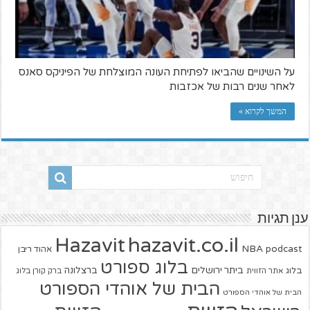
על השינויים שהביאו לפתיחת העונה המוצלחת של הפיניקס סאנס
לאחר שנים רבות של אכזבות
המשך לקרוא »
ענן תגיות
hazavit.co.il
Hazavit
NBA
podcast
אהוד ריבן
בלוג ספורט
ביתר ירושלים
ברצלונה
בלוג
אתר הזווית
ברק קורן בלוג
הבית של אוהדי הספורט
הבית של אוהדי הספורט