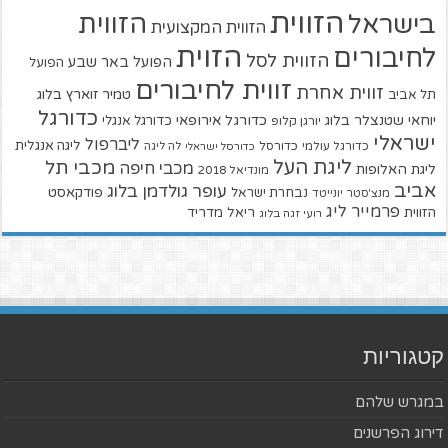
הזווית
הזווית
בישראל
הזווית המקצועית
הזוית
לחיבורים
הזווית לסל
הפועל באר שבע
הפועל
זווית לחיבורים
זווית אחרת
טמיר זוארץ בלוג
תל אביב
כדורגל
יוחאי שטנצלר בלוג
כדורגל אירופאי
כדורגל אנגלי
יורגן קלופ
ישראלי
ליברפול
ליגה אנגלית
כדורגל עולמי
כדורסל
כדורסל ישראלי
לה ליגה
ליגת העל
מכבי תל
מכבי חיפה
ליגת האלופות
מונדיאל 2018
אביב
עופר גולדמן בלוג
פודקאסט
נבחרת ישראל
מנצ'סטר יונייטד
פרמייר ליג
הזווית
ריאל מדריד
רועי זגה בלוג
קטגוריות
במגרש שלהם
דירוג הפרשנים