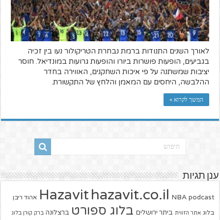
לאורך השנים התנודות ברמת נבחרת הטריקולור נעו בין זכיה
בגביעים, הופעות פושרות ביורו והופעות גרועות במונדיאל. חוסר
יציבות שמשתנה על פי איכות השחקנים, האווירה בחדר
ההלבשה, היחסים עם המאמן והלחץ של התקשורת.
המשך לקרוא »
ענן תגיות
hazavit.co.il
Hazavit
NBA
podcast
אהוד ריבן
בלוג ספורט
ביתר ירושלים
ברצלונה
בלוג
אתר הזווית
ברק קורן בלוג