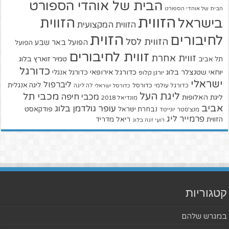
הבית של אוהדי הספורט
הבית של אוהדי הספורט
הזווית
הזווית
בישראל
הזווית המקצועית
הזוית
לחיבורים
הזווית לסל
הפועל באר שבע
הפועל
זווית לחיבורים
זווית אחרת
טמיר זוארץ בלוג
תל אביב
כדורגל
יוחאי שטנצלר בלוג
כדורגל אירופאי
כדורגל אנגלי
יורגן קלופ
ישראלי
ליברפול
ליגה אנגלית
כדורגל עולמי
כדורסל
כדורסל ישראלי
לה ליגה
ליגת העל
מכבי תל
מכבי חיפה
ליגת האלופות
מונדיאל 2018
אביב
עופר גולדמן בלוג
פודקאסט
נבחרת ישראל
מנצ'סטר יונייטד
פרמייר ליג
הזווית
ריאל מדריד
רועי זגה בלוג
קטגוריות
במגרש שלהם