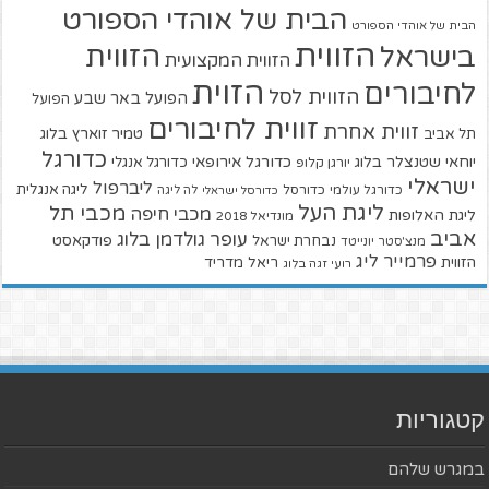
הבית של אוהדי הספורט
הבית של אוהדי הספורט
הזווית
הזווית
בישראל
הזווית המקצועית
הזוית
לחיבורים
הזווית לסל
הפועל באר שבע
הפועל
זווית לחיבורים
זווית אחרת
טמיר זוארץ בלוג
תל אביב
כדורגל
יוחאי שטנצלר בלוג
כדורגל אירופאי
כדורגל אנגלי
יורגן קלופ
ישראלי
ליברפול
ליגה אנגלית
כדורגל עולמי
כדורסל
כדורסל ישראלי
לה ליגה
ליגת העל
מכבי תל
מכבי חיפה
ליגת האלופות
מונדיאל 2018
אביב
עופר גולדמן בלוג
פודקאסט
נבחרת ישראל
מנצ'סטר יונייטד
פרמייר ליג
הזווית
ריאל מדריד
רועי זגה בלוג
קטגוריות
במגרש שלהם