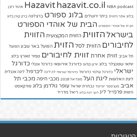
hazavit.co.il
Hazavit
NBA
podcast
אהוד ריבן
בלוג ספורט
ביתר ירושלים
ברצלונה
בלוג
אתר הזווית
ברק קורן בלוג
הבית של אוהדי הספורט
הבית של אוהדי הספורט
הזווית
הזווית
בישראל
הזווית המקצועית
הזוית
לחיבורים
הזווית לסל
הפועל באר שבע
הפועל
זווית לחיבורים
זווית אחרת
טמיר זוארץ בלוג
תל אביב
כדורגל
יוחאי שטנצלר בלוג
כדורגל אירופאי
כדורגל אנגלי
יורגן קלופ
ישראלי
ליברפול
ליגה אנגלית
כדורגל עולמי
כדורסל
כדורסל ישראלי
לה ליגה
ליגת העל
מכבי תל
מכבי חיפה
ליגת האלופות
מונדיאל 2018
אביב
עופר גולדמן בלוג
פודקאסט
נבחרת ישראל
מנצ'סטר יונייטד
פרמייר ליג
הזווית
ריאל מדריד
רועי זגה בלוג
קטגוריות