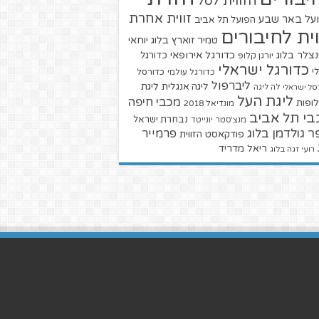
הזווית לסל
זווית אחרת
על באר שבע
הפועל תל אביב
וית לחיבורים
טמיר זוארץ בלוג
יוחאי
צלר בלוג
כדורגל אירופאי
כדורגל
יורגן קלופ
כדורגל ישראלי
י
כדורגל עולמי
כדורסל
ליברפול
ליגת
ליגה אנגלית
סל ישראלי
לה ליגה
ליגת העל
מכבי חיפה
ופות
מונדיאל 2018
בי תל אביב
נבחרת ישראל
מנצ'סטר יונייטד
ר גולדמן בלוג
פרמייר
פודקאסט הזווית
ריאל מדריד
רועי זגה בלוג