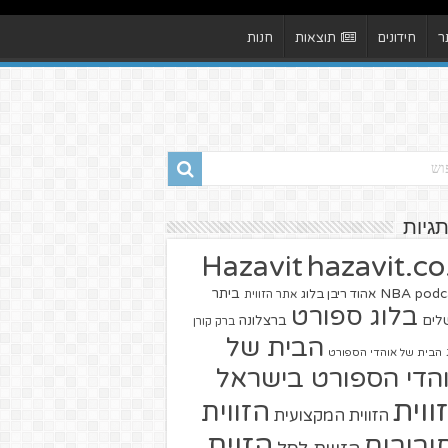
ר
חידונים
תוצאות
חנות
תגיות
hazavit.co.
Hazavit
NBA
podc
ביתר
אהוד ריבן בלוג
אתר הזווית
בלוג ספורט
שלים
ברצלונה
ברק קורן
הבית של
הבית של אוהדי הספורט
הדי הספורט בישראל
ווית
הזווית
הזווית המקצועית
הזוית
יבורים