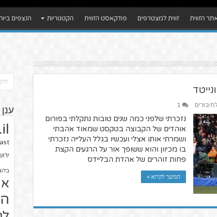
ר הזווית
זווית למצטרפים
פודקאסט הזווית
הקטגוריות
הנצפים ביות
נייטד
לחיבורים
1
ענן 
נזכרתי שלפני כמה שנים טובות נתקלתי בפורום
il
אוהדים של הקבוצה בטקסט שמאוד אהבתי
ושמרתי אותו אצלי ועכשיו בגלל העלייה נזכרתי
ast
בו מכיוון והוא ששופך אור על הרגעים הקצת
ירו
פחות זוהרים של אהדת הבליידס
בלוג
המשך לקרוא »
או
הז
לח