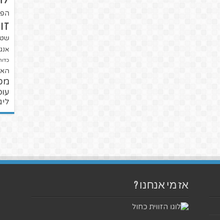
הפו
זו
שטנ
אנגל
כדור
האל
מכ
עופ
ליג
אז מי אנחנו ?