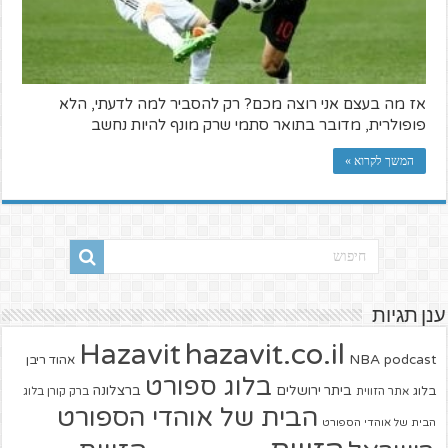
אז מה בעצם אני רוצה מכם? רק להסביר למה לדעתי, הלא
פופולרית, מדובר בתואר סתמי שרק מונף להיות נחשב
המשך לקרוא »
ענן תגיות
hazavit.co.il
Hazavit
NBA
podcast
אהוד ריבן
בלוג ספורט
ביתר ירושלים
ברצלונה
בלוג
אתר הזווית
ברק קורן בלוג
הבית של אוהדי הספורט
הבית של אוהדי הספורט