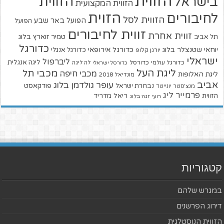
הזווית
הזווית
בישראל
הזווית המקצועית
הזוית
לחיבורים
הזווית לסל
הפועל באר שבע
הפועל
זווית לחיבורים
זווית אחרת
טמיר זוארץ בלוג
תל אביב
כדורגל
יוחאי שטנצלר בלוג
כדורגל אירופאי
כדורגל אנגלי
יורגן קלופ
ישראלי
ליברפול
ליגה אנגלית
כדורגל עולמי
כדורסל
כדורסל ישראלי
לה ליגה
ליגת העל
מכבי תל
מכבי חיפה
ליגת האלופות
מונדיאל 2018
אביב
עופר גולדמן בלוג
פודקאסט
נבחרת ישראל
מנצ'סטר יונייטד
פרמייר ליג
הזווית
ריאל מדריד
רועי זגה בלוג
קטגוריות
במגרש שלהם
דירוג הפרשנים
הזווית הנוסטלגית