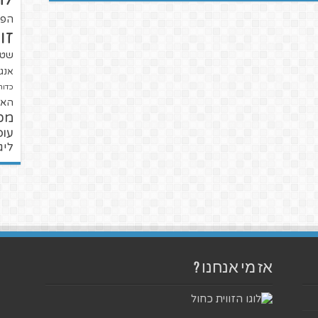
הפו
זו
שטנ
אנגל
כדור
האל
מכ
עופ
ליג
אז מי אנחנו ?