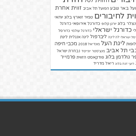
הזווית לסל
זווית אחרת
על באר שבע
הפועל תל אביב
וית לחיבורים
טמיר זוארץ בלוג
יוחאי
צלר בלוג
כדורגל אירופאי
כדורגל
יורגן קלופ
כדורגל ישראלי
י
כדורגל עולמי
כדורסל
ליברפול
ליגת
ליגה אנגלית
סל ישראלי
לה ליגה
ליגת העל
מכבי חיפה
ופות
מונדיאל 2018
בי תל אביב
נבחרת ישראל
מנצ'סטר יונייטד
ר גולדמן בלוג
פרמייר
פודקאסט הזווית
ריאל מדריד
רועי זגה בלוג