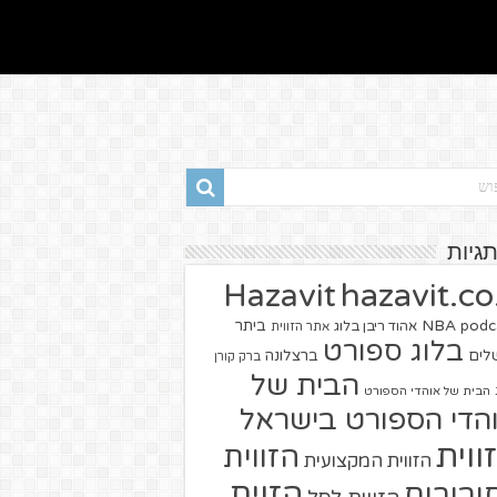
תגיות
hazavit.co.
Hazavit
NBA
podc
ביתר
אהוד ריבן בלוג
אתר הזווית
בלוג ספורט
שלים
ברצלונה
ברק קורן
הבית של
הבית של אוהדי הספורט
הדי הספורט בישראל
ווית
הזווית
הזווית המקצועית
הזוית
יבורים