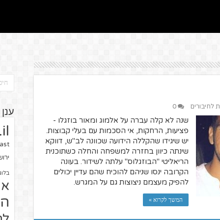
ת לחיבורים
0
ענן 
שנה לא קלה עברה על אלמוג ומאור בוזגלו -
il
פציעות, הרחקות, אי הסכמות עם בעלי קבוצות.
יש שיגידו שהקללה הידועה שכוונה לב"ש, דווקא
ast
שינתה כיוון בחזרה למשפחה והחלה כשתוכנית
ירו
הריאליטי "הבוזגלוס" עלתה לשידור. בעונה
הקרובה ינסו שניהם להוכיח שהם עדיין יכולים
בלוג
להפיק מעצמם ניצוצות גם על המגרש.
או
הז
המשך לקרוא »
לח