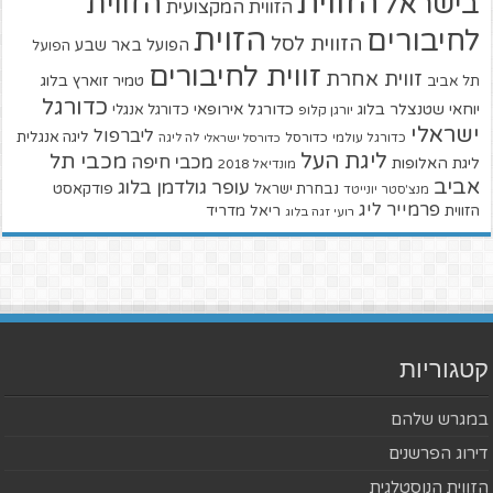
הזווית
הזווית
בישראל
הזווית המקצועית
הזוית
לחיבורים
הזווית לסל
הפועל באר שבע
הפועל
זווית לחיבורים
זווית אחרת
טמיר זוארץ בלוג
תל אביב
כדורגל
יוחאי שטנצלר בלוג
כדורגל אירופאי
כדורגל אנגלי
יורגן קלופ
ישראלי
ליברפול
ליגה אנגלית
כדורגל עולמי
כדורסל
כדורסל ישראלי
לה ליגה
ליגת העל
מכבי תל
מכבי חיפה
ליגת האלופות
מונדיאל 2018
אביב
עופר גולדמן בלוג
פודקאסט
נבחרת ישראל
מנצ'סטר יונייטד
פרמייר ליג
הזווית
ריאל מדריד
רועי זגה בלוג
קטגוריות
במגרש שלהם
דירוג הפרשנים
הזווית הנוסטלגית