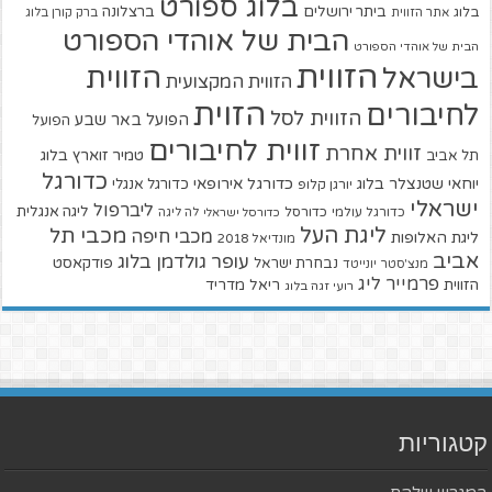
בלוג ספורט
ביתר ירושלים
ברצלונה
בלוג
אתר הזווית
ברק קורן בלוג
הבית של אוהדי הספורט
הבית של אוהדי הספורט
הזווית
הזווית
בישראל
הזווית המקצועית
הזוית
לחיבורים
הזווית לסל
הפועל באר שבע
הפועל
זווית לחיבורים
זווית אחרת
טמיר זוארץ בלוג
תל אביב
כדורגל
יוחאי שטנצלר בלוג
כדורגל אירופאי
כדורגל אנגלי
יורגן קלופ
ישראלי
ליברפול
ליגה אנגלית
כדורגל עולמי
כדורסל
כדורסל ישראלי
לה ליגה
ליגת העל
מכבי תל
מכבי חיפה
ליגת האלופות
מונדיאל 2018
אביב
עופר גולדמן בלוג
פודקאסט
נבחרת ישראל
מנצ'סטר יונייטד
פרמייר ליג
הזווית
ריאל מדריד
רועי זגה בלוג
קטגוריות