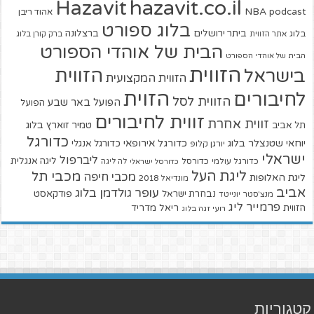
hazavit.co.il
Hazavit
NBA
podcast
אהוד ריבן
בלוג ספורט
ביתר ירושלים
ברצלונה
בלוג
אתר הזווית
ברק קורן בלוג
הבית של אוהדי הספורט
הבית של אוהדי הספורט
הזווית
הזווית
בישראל
הזווית המקצועית
הזוית
לחיבורים
הזווית לסל
הפועל באר שבע
הפועל
זווית לחיבורים
זווית אחרת
טמיר זוארץ בלוג
תל אביב
כדורגל
יוחאי שטנצלר בלוג
כדורגל אירופאי
כדורגל אנגלי
יורגן קלופ
ישראלי
ליברפול
ליגה אנגלית
כדורגל עולמי
כדורסל
כדורסל ישראלי
לה ליגה
ליגת העל
מכבי תל
מכבי חיפה
ליגת האלופות
מונדיאל 2018
אביב
עופר גולדמן בלוג
פודקאסט
נבחרת ישראל
מנצ'סטר יונייטד
פרמייר ליג
הזווית
ריאל מדריד
רועי זגה בלוג
קטגוריות