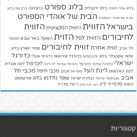
בלוג ספורט
ביתר ירושלים
ברצלונה
בלוג
אתר הזווית
ברק קורן בלוג
הבית של אוהדי הספורט
הבית של אוהדי הספורט
הזווית
הזווית
בישראל
הזווית המקצועית
הזוית
לחיבורים
הזווית לסל
הפועל באר שבע
הפועל
זווית לחיבורים
זווית אחרת
טמיר זוארץ בלוג
תל אביב
כדורגל
יוחאי שטנצלר בלוג
כדורגל אירופאי
כדורגל אנגלי
יורגן קלופ
ישראלי
ליברפול
ליגה אנגלית
כדורגל עולמי
כדורסל
כדורסל ישראלי
לה ליגה
ליגת העל
מכבי תל
מכבי חיפה
ליגת האלופות
מונדיאל 2018
אביב
עופר גולדמן בלוג
פודקאסט
נבחרת ישראל
מנצ'סטר יונייטד
פרמייר ליג
הזווית
ריאל מדריד
רועי זגה בלוג
קטגוריות