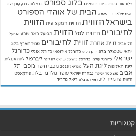
בלוג ספורט
ביתר ירושלים
ברצלונה
בלוג
אתר הזווית
ברק קורן בלוג
הבית של אוהדי הספורט
הבית של אוהדי הספורט
הזווית
הזווית
בישראל
הזווית המקצועית
הזוית
לחיבורים
הזווית לסל
הפועל באר שבע
הפועל
זווית לחיבורים
זווית אחרת
טמיר זוארץ בלוג
תל אביב
כדורגל
יוחאי שטנצלר בלוג
כדורגל אירופאי
כדורגל אנגלי
יורגן קלופ
ישראלי
ליברפול
ליגה אנגלית
כדורגל עולמי
כדורסל
כדורסל ישראלי
לה ליגה
ליגת העל
מכבי תל
מכבי חיפה
ליגת האלופות
מונדיאל 2018
אביב
עופר גולדמן בלוג
פודקאסט
נבחרת ישראל
מנצ'סטר יונייטד
פרמייר ליג
הזווית
ריאל מדריד
רועי זגה בלוג
קטגוריות