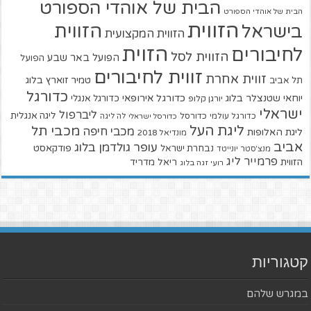
הבית של אוהדי הספורט
הבית של אוהדי הספורט
הזווית
הזווית
בישראל
הזווית המקצועית
הזוית
לחיבורים
הזווית לסל
הפועל באר שבע
הפועל
זווית לחיבורים
זווית אחרת
טמיר זוארץ בלוג
תל אביב
כדורגל
יוחאי שטנצלר בלוג
כדורגל אירופאי
כדורגל אנגלי
יורגן קלופ
ישראלי
ליברפול
ליגה אנגלית
כדורגל עולמי
כדורסל
כדורסל ישראלי
לה ליגה
ליגת העל
מכבי תל
מכבי חיפה
ליגת האלופות
מונדיאל 2018
אביב
עופר גולדמן בלוג
פודקאסט
נבחרת ישראל
מנצ'סטר יונייטד
פרמייר ליג
הזווית
ריאל מדריד
רועי זגה בלוג
קטגוריות
במגרש שלהם