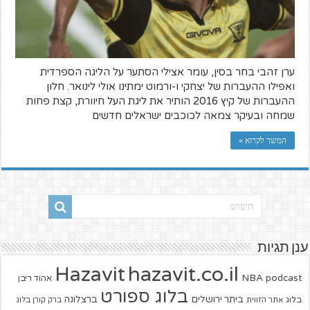
ערן זהבי בחר בסין, עומר אצילי הסתער על הליגה הספרדית
ואפילו ההעברות של יצחקי ו-ורמוט ימתינו אולי לינואר. חלון
ההעברות של קיץ 2016 הותיר את ליגת העל חיוורת, קצת פחות
שמחה ובעיקר צמאה לכוכבים ישראלים חדשים
המשך לקרוא »
ענן תגיות
hazavit.co.il
Hazavit
NBA
podcast
אהוד ריבן
בלוג ספורט
ביתר ירושלים
ברצלונה
בלוג
אתר הזווית
ברק קורן בלוג