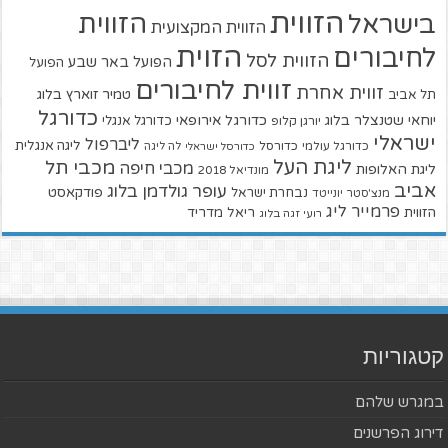
הזווית
הזווית
בישראל
הזווית המקצועית
הזוית
לחיבורים
הזווית לסל
הפועל באר שבע
הפועל
זווית לחיבורים
זווית אחרת
טמיר זוארץ בלוג
תל אביב
כדורגל
יוחאי שטנצלר בלוג
כדורגל אירופאי
כדורגל אנגלי
יורגן קלופ
ישראלי
ליברפול
ליגה אנגלית
כדורגל עולמי
כדורסל
כדורסל ישראלי
לה ליגה
ליגת העל
מכבי תל
מכבי חיפה
ליגת האלופות
מונדיאל 2018
אביב
עופר גולדמן בלוג
פודקאסט
נבחרת ישראל
מנצ'סטר יונייטד
פרמייר ליג
הזווית
ריאל מדריד
רועי זגה בלוג
קטגוריות
במגרש שלהם
דירוג הפרשנים