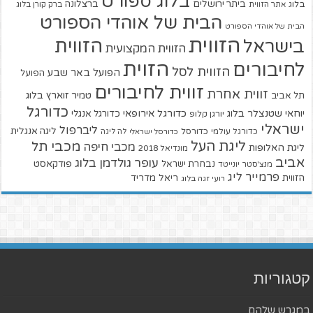
בלוג ספורט
ביתר ירושלים
ברצלונה
בלוג
אתר הזווית
ברק קורן בלוג
הבית של אוהדי הספורט
הבית של אוהדי הספורט
הזווית
הזווית
בישראל
הזווית המקצועית
הזוית
לחיבורים
הזווית לסל
הפועל באר שבע
הפועל
זווית לחיבורים
זווית אחרת
טמיר זוארץ בלוג
תל אביב
כדורגל
יוחאי שטנצלר בלוג
כדורגל אירופאי
כדורגל אנגלי
יורגן קלופ
ישראלי
ליברפול
ליגה אנגלית
כדורגל עולמי
כדורסל
כדורסל ישראלי
לה ליגה
ליגת העל
מכבי תל
מכבי חיפה
ליגת האלופות
מונדיאל 2018
אביב
עופר גולדמן בלוג
פודקאסט
נבחרת ישראל
מנצ'סטר יונייטד
פרמייר ליג
הזווית
ריאל מדריד
רועי זגה בלוג
קטגוריות
במגרש שלהם