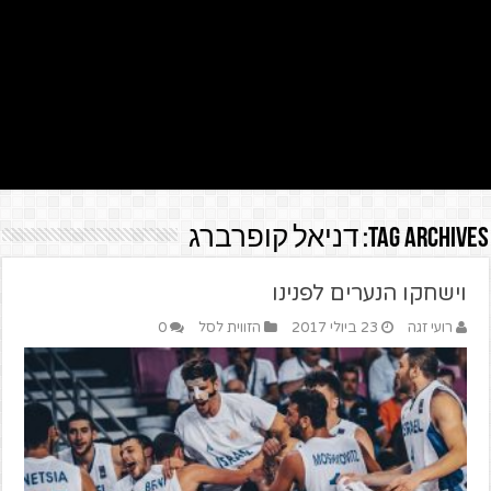
Tag Archives:
דניאל קופרברג
וישחקו הנערים לפנינו
רועי זגה
23 ביולי 2017
הזווית לסל
0