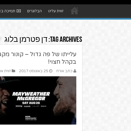
זווית עלינו
הבלוגרים
תמיכה באת
Tag Archives:
דן פטרמן בלוג
עלייתו של פה גדול – קונור מק
בקהל חצוי!
כתב אורח
25 באוגוסט 2017
זווית א