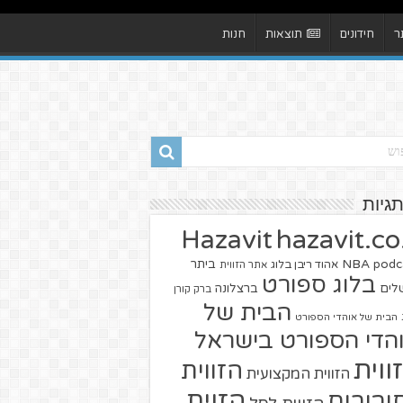
ר
חידונים
תוצאות
חנות
תגיות
hazavit.co.
Hazavit
NBA
podc
ביתר
אהוד ריבן בלוג
אתר הזווית
בלוג ספורט
שלים
ברצלונה
ברק קורן
הבית של
הבית של אוהדי הספורט
הדי הספורט בישראל
ווית
הזווית
הזווית המקצועית
הזוית
יבורים