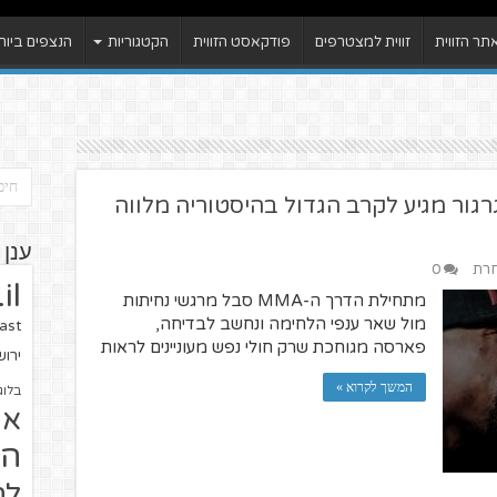
ר הזווית
זווית למצטרפים
פודקאסט הזווית
הקטגוריות
הנצפים ביות
גרגור מגיע לקרב הגדול בהיסטוריה מלווה
ענן 
חרת
0
il
מתחילת הדרך ה-MMA סבל מרגשי נחיתות
מול שאר ענפי הלחימה ונחשב לבדיחה,
ast
פארסה מגוחכת שרק חולי נפש מעוניינים לראות
ירו
המשך לקרוא »
בלוג
או
הז
לח