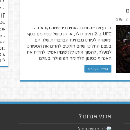
הפו
ם
זו
ים
0
שטנ
ברגע שדיינה וויט והאחים פרטיטה קנו את ה-
אנגל
UFC ב-2 מליון דולר, ארגון כושל שמדמם כסף
כדור
ומושווה לפורנו מבחינת הברבריות שלו, הם
האל
בעצם החליטו שהם הולכים להרים את הספורט
מכ
למעלה, להפוך אותו ללגיטימי ואפילו להדיח את
עופ
האגרוף כסגנון הלחימה הפופולרי בעולם
ליג
המשך לקרוא »
אז מי אנחנו ?