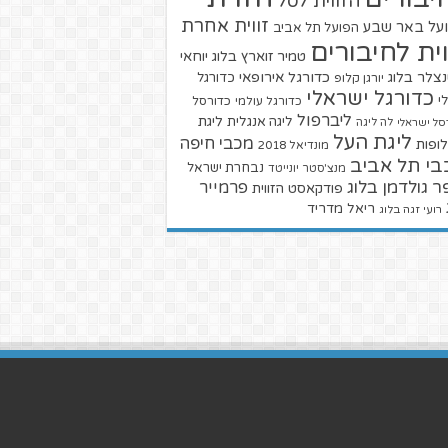
הזווית לסל
זווית אחרת
על באר שבע
הפועל תל אביב
וית לחיבורים
טמיר זוארץ בלוג
יוחאי
צלר בלוג
כדורגל אירופאי
כדורגל
יורגן קלופ
כדורגל ישראלי
י
כדורגל עולמי
כדורסל
ליברפול
ליגת
ליגה אנגלית
סל ישראלי
לה ליגה
ליגת העל
מכבי חיפה
ופות
מונדיאל 2018
בי תל אביב
נבחרת ישראל
מנצ'סטר יונייטד
ר גולדמן בלוג
פרמייר
פודקאסט הזווית
ריאל מדריד
רועי זגה בלוג