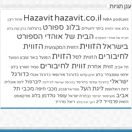
ענן תגיות
hazavit.co.il
Hazavit
NBA
podcast
אהוד ריבן
בלוג ספורט
ביתר ירושלים
ברצלונה
בלוג
אתר הזווית
ברק קורן בלוג
הבית של אוהדי הספורט
הבית של אוהדי הספורט
הזווית
הזווית
בישראל
הזווית המקצועית
הזוית
לחיבורים
הזווית לסל
הפועל באר שבע
הפועל
זווית לחיבורים
זווית אחרת
טמיר זוארץ בלוג
תל אביב
כדורגל
יוחאי שטנצלר בלוג
כדורגל אירופאי
כדורגל אנגלי
יורגן קלופ
ישראלי
ליברפול
ליגה אנגלית
כדורגל עולמי
כדורסל
כדורסל ישראלי
לה ליגה
ליגת העל
מכבי תל
מכבי חיפה
ליגת האלופות
מונדיאל 2018
אביב
עופר גולדמן בלוג
פודקאסט
נבחרת ישראל
מנצ'סטר יונייטד
פרמייר ליג
הזווית
ריאל מדריד
רועי זגה בלוג