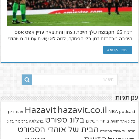
דקה 65, הקבוצה שלך חייבת ניצחון והתוצאה עדיין אפס אפס,
היריבה מבזבזת זמן בלי הפסקה, למה לא עושים עם זה משהו?!
המשך לקרוא »
ענן תגיות
hazavit.co.il
Hazavit
NBA
podcast
אהוד ריבן
בלוג ספורט
ביתר ירושלים
ברצלונה
בלוג
אתר הזווית
ברק קורן בלוג
הבית של אוהדי הספורט
הבית של אוהדי הספורט