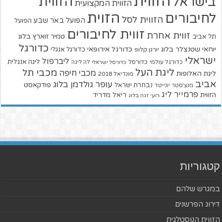
הזווית
הזווית
בישראל
הזווית המקצועית
הזוית
לחיבורים
הזווית לסל
הפועל באר שבע
הפועל
זווית לחיבורים
זווית אחרת
טמיר זוארץ בלוג
תל אביב
כדורגל
יוחאי שטנצלר בלוג
כדורגל אירופאי
כדורגל אנגלי
יורגן קלופ
ישראלי
ליברפול
ליגה אנגלית
כדורגל עולמי
כדורסל
כדורסל ישראלי
לה ליגה
ליגת העל
מכבי תל
מכבי חיפה
ליגת האלופות
מונדיאל 2018
אביב
עופר גולדמן בלוג
פודקאסט
נבחרת ישראל
מנצ'סטר יונייטד
פרמייר ליג
הזווית
ריאל מדריד
רועי זגה בלוג
קטגוריות
במגרש שלהם
דירוג הפרשנים
הזווית הנוסטלגית