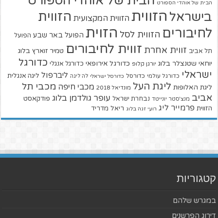
הבית של אוהדי הספורט
הבית של אוהדי הספורט
הזווית
הזווית
בישראל
הזווית המקצועית
הזוית
לחיבורים
הזווית לסל
הפועל באר שבע
הפועל
זווית לחיבורים
זווית אחרת
טמיר זוארץ בלוג
תל אביב
כדורגל
יוחאי שטנצלר בלוג
כדורגל אירופאי
כדורגל אנגלי
יורגן קלופ
ישראלי
ליברפול
ליגה אנגלית
כדורגל עולמי
כדורסל
כדורסל ישראלי
לה ליגה
ליגת העל
מכבי תל
מכבי חיפה
ליגת האלופות
מונדיאל 2018
אביב
עופר גולדמן בלוג
פודקאסט
נבחרת ישראל
מנצ'סטר יונייטד
פרמייר ליג
הזווית
ריאל מדריד
רועי זגה בלוג
קטגוריות
במגרש שלהם
דירוג הפרשנים