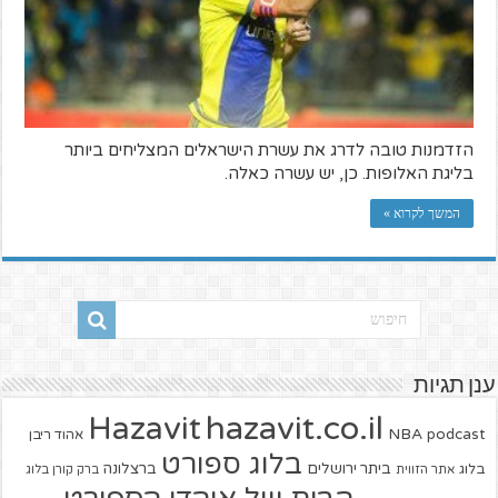
הזדמנות טובה לדרג את עשרת הישראלים המצליחים ביותר
בליגת האלופות. כן, יש עשרה כאלה.
המשך לקרוא »
ענן תגיות
hazavit.co.il
Hazavit
NBA
podcast
אהוד ריבן
בלוג ספורט
ביתר ירושלים
ברצלונה
בלוג
אתר הזווית
ברק קורן בלוג