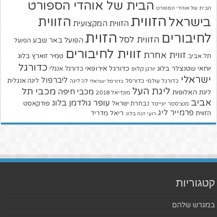
הבית של אוהדי הספורט
הבית של אוהדי הספורט
הזווית
הזווית
בישראל
הזווית המקצועית
הזוית
לחיבורים
הזווית לסל
הפועל באר שבע
הפועל
זווית לחיבורים
זווית אחרת
טמיר זוארץ בלוג
תל אביב
כדורגל
יוחאי שטנצלר בלוג
כדורגל אירופאי
כדורגל אנגלי
יורגן קלופ
ישראלי
ליברפול
ליגה אנגלית
כדורגל עולמי
כדורסל
כדורסל ישראלי
לה ליגה
ליגת העל
מכבי תל
מכבי חיפה
ליגת האלופות
מונדיאל 2018
אביב
עופר גולדמן בלוג
פודקאסט
נבחרת ישראל
מנצ'סטר יונייטד
פרמייר ליג
הזווית
ריאל מדריד
רועי זגה בלוג
קטגוריות
במגרש שלהם