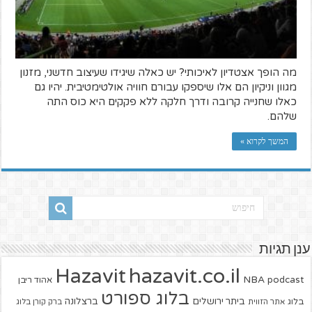
מה הופך אצטדיון לאיכותי? יש כאלה שיגידו שעיצוב חדשני, מזנון
מגוון וניקיון הם אלו שיספקו עבורם חוויה אולטימטיבית. יהיו גם
כאלו שחנייה קרובה ודרך חלקה ללא פקקים היא כוס התה
שלהם.
המשך לקרוא »
ענן תגיות
hazavit.co.il
Hazavit
NBA
podcast
אהוד ריבן
בלוג ספורט
ביתר ירושלים
ברצלונה
בלוג
אתר הזווית
ברק קורן בלוג