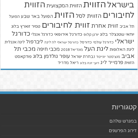
הזווית
הזווית
בישראל
הזווית המקצועית
הזוית
לחיבורים
הזווית לסל
הפועל באר שבע
הפועל
זווית לחיבורים
זווית אחרת
טמיר זוארץ בלוג
תל אביב
כדורגל
יוחאי שטנצלר בלוג
כדורגל אירופאי
כדורגל אנגלי
יורגן קלופ
ישראלי
ליברפול
ליגה אנגלית
כדורגל עולמי
כדורסל
כדורסל ישראלי
לה ליגה
ליגת העל
מכבי תל
מכבי חיפה
ליגת האלופות
מונדיאל 2018
אביב
עופר גולדמן בלוג
פודקאסט
נבחרת ישראל
מנצ'סטר יונייטד
פרמייר ליג
הזווית
ריאל מדריד
רועי זגה בלוג
קטגוריות
במגרש שלהם
דירוג הפרשנים