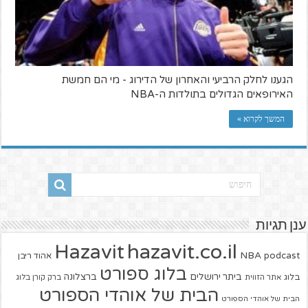
הגענו לחלק הרביעי והאחרון של הדירוג - מי הם חמשת
האירופאים הגדולים בתולדות ה-NBA
המשך לקרוא »
ענן תגיות
hazavit.co.il
Hazavit
NBA
podcast
אהוד ריבן
בלוג ספורט
ביתר ירושלים
ברצלונה
בלוג
אתר הזווית
ברק קורן בלוג
הבית של אוהדי הספורט
הבית של אוהדי הספורט