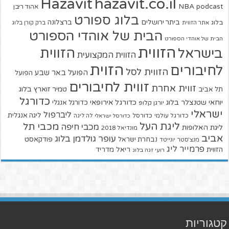
hazavit.co.il
Hazavit
NBA
podcast
אהוד ריבן
בלוג ספורט
ביתר ירושלים
ברצלונה
בלוג
אתר הזווית
ברק קורן בלוג
הבית של אוהדי הספורט
הבית של אוהדי הספורט
הזווית
הזווית
בישראל
הזווית המקצועית
הזוית
לחיבורים
הזווית לסל
הפועל באר שבע
הפועל
זווית לחיבורים
זווית אחרת
טמיר זוארץ בלוג
תל אביב
כדורגל
יוחאי שטנצלר בלוג
כדורגל אירופאי
כדורגל אנגלי
יורגן קלופ
ישראלי
ליברפול
ליגה אנגלית
כדורגל עולמי
כדורסל
כדורסל ישראלי
לה ליגה
ליגת העל
מכבי תל
מכבי חיפה
ליגת האלופות
מונדיאל 2018
אביב
עופר גולדמן בלוג
פודקאסט
נבחרת ישראל
מנצ'סטר יונייטד
פרמייר ליג
הזווית
ריאל מדריד
רועי זגה בלוג
קטגוריות