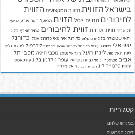
הבית של אוהדי הספורט
הזווית
הזווית
בישראל
הזווית המקצועית
הזוית
לחיבורים
הזווית לסל
הפועל באר שבע
הפועל
זווית לחיבורים
זווית אחרת
טמיר זוארץ בלוג
תל אביב
כדורגל
יוחאי שטנצלר בלוג
כדורגל אירופאי
כדורגל אנגלי
יורגן קלופ
ישראלי
ליברפול
ליגה אנגלית
כדורגל עולמי
כדורסל
כדורסל ישראלי
לה ליגה
ליגת העל
מכבי תל
מכבי חיפה
ליגת האלופות
מונדיאל 2018
אביב
עופר גולדמן בלוג
פודקאסט
נבחרת ישראל
מנצ'סטר יונייטד
פרמייר ליג
הזווית
ריאל מדריד
רועי זגה בלוג
קטגוריות
במגרש שלהם
דירוג הפרשנים