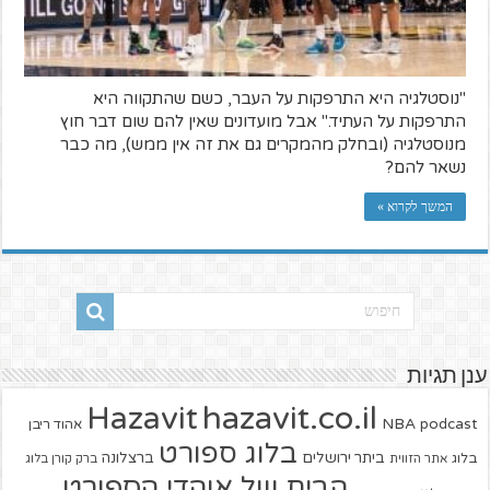
"נוסטלגיה היא התרפקות על העבר, כשם שהתקווה היא
התרפקות על העתיד." אבל מועדונים שאין להם שום דבר חוץ
מנוסטלגיה (ובחלק מהמקרים גם את זה אין ממש), מה כבר
נשאר להם?
המשך לקרוא »
ענן תגיות
hazavit.co.il
Hazavit
NBA
podcast
אהוד ריבן
בלוג ספורט
ביתר ירושלים
ברצלונה
בלוג
אתר הזווית
ברק קורן בלוג
הבית של אוהדי הספורט