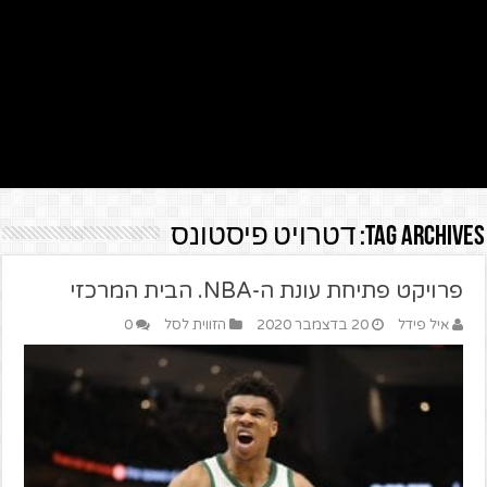
Tag Archives:
דטרויט פיסטונס
פרויקט פתיחת עונת ה-NBA. הבית המרכזי
איל פידל
20 בדצמבר 2020
הזווית לסל
0