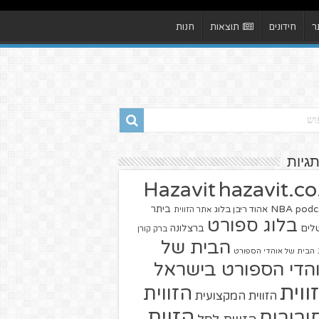
ר
חידונים
תוצאות
חנות
תגיות
hazavit.co.
Hazavit
NBA
podc
ביתר
אהוד ריבן בלוג
אתר הזווית
בלוג ספורט
שלים
ברצלונה
ברק קורן
הבית של
הבית של אוהדי הספורט
הדי הספורט בישראל
ווית
הזווית
הזווית המקצועית
הזוית
יבורים