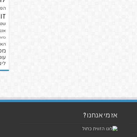
הפו
זו
שטנ
אנגל
כדור
האל
מכ
עופ
ליג
אז מי אנחנו ?