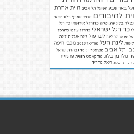
הזווית לסל
זווית אחרת
על באר שבע
הפועל תל אביב
וית לחיבורים
טמיר זוארץ בלוג
יוחאי
צלר בלוג
כדורגל אירופאי
כדורגל
יורגן קלופ
כדורגל ישראלי
י
כדורגל עולמי
כדורסל
ליברפול
ליגת
ליגה אנגלית
סל ישראלי
לה ליגה
ליגת העל
מכבי חיפה
ופות
מונדיאל 2018
בי תל אביב
נבחרת ישראל
מנצ'סטר יונייטד
ר גולדמן בלוג
פרמייר
פודקאסט הזווית
ריאל מדריד
רועי זגה בלוג