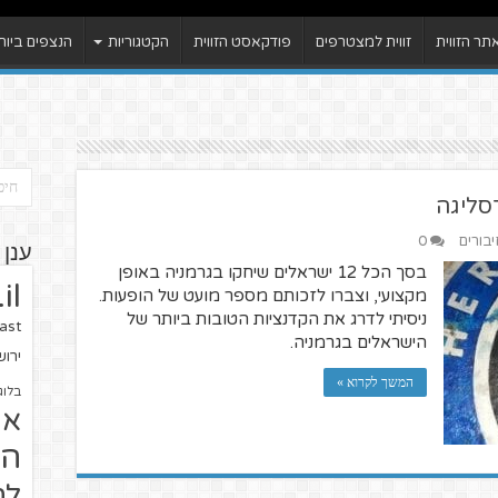
ר הזווית
זווית למצטרפים
פודקאסט הזווית
הקטגוריות
הנצפים ביות
סליגה
יבורים
0
ענן 
בסך הכל 12 ישראלים שיחקו בגרמניה באופן
il
מקצועי, וצברו לזכותם מספר מועט של הופעות.
ניסיתי לדרג את הקדנציות הטובות ביותר של
ast
הישראלים בגרמניה.
ירו
המשך לקרוא »
בלוג
או
הז
לח