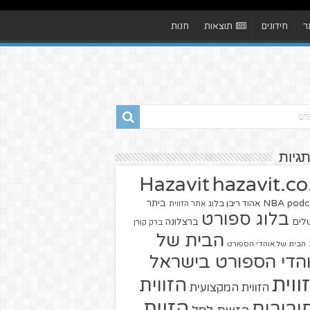
ר
חידונים
תוצאות
חנות
תגיות
hazavit.co.
Hazavit
NBA
podc
ביתר
אהוד ריבן בלוג
אתר הזווית
בלוג ספורט
שלים
ברצלונה
ברק קורן
הבית של
הבית של אוהדי הספורט
הדי הספורט בישראל
ווית
הזווית
הזווית המקצועית
הזוית
יבורים