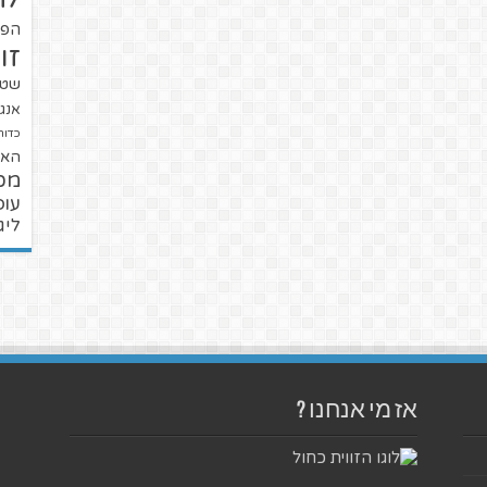
הפו
זו
שטנ
אנגל
כדור
האל
מכ
עופ
ליג
אז מי אנחנו ?