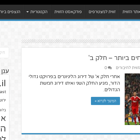
ר הזווית
זווית למצטרפים
פודקאסט הזווית
הקטגוריות
הנצפים ביות
חים ביותר – חלק ב'
זווית לחיבורים
0
ענן 
אחרי חלק א' של דירוג הליגיונרים בפרויקט גדולי
il
הדור, מגיע החלק השני ואיתו דירוג חמשת
הגדולים.
ast
ירו
המשך לקרוא »
בלוג
או
הז
לח