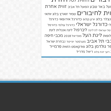
הזווית לסל
זווית אחרת
על באר שבע
הפועל תל אביב
וית לחיבורים
טמיר זוארץ בלוג
יוחאי
צלר בלוג
כדורגל אירופאי
כדורגל
יורגן קלופ
כדורגל ישראלי
י
כדורגל עולמי
כדורסל
ליברפול
ליגת
ליגה אנגלית
סל ישראלי
לה ליגה
ליגת העל
מכבי חיפה
ופות
מונדיאל 2018
בי תל אביב
נבחרת ישראל
מנצ'סטר יונייטד
ר גולדמן בלוג
פרמייר
פודקאסט הזווית
ריאל מדריד
רועי זגה בלוג