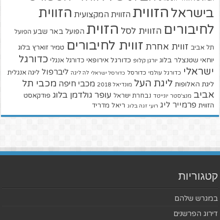
הזווית
הזווית
בישראל
הזווית המקצועית
הזוית
לחיבורים
הזווית לסל
הפועל באר שבע
הפועל
זווית לחיבורים
זווית אחרת
טמיר זוארץ בלוג
תל אביב
כדורגל
יוחאי שטנצלר בלוג
כדורגל אירופאי
כדורגל אנגלי
יורגן קלופ
ישראלי
ליברפול
ליגה אנגלית
כדורגל עולמי
כדורסל
כדורסל ישראלי
לה ליגה
ליגת העל
מכבי תל
מכבי חיפה
ליגת האלופות
מונדיאל 2018
אביב
עופר גולדמן בלוג
פודקאסט
נבחרת ישראל
מנצ'סטר יונייטד
פרמייר ליג
הזווית
ריאל מדריד
רועי זגה בלוג
קטגוריות
במגרש שלהם
דירוג הפרשנים