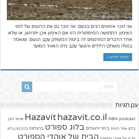
אני זוכר אימונים רבים בגשם. אני זוכר גם את הרגעים של לפני
האימון. התחושה המיסתורית הזו אם האימון אכן יתרחש, או שלא.
אחד הדברים המרגשים זה ביטול המשחק עקב הגשם. שנאמר:
בוטלו משחקי הילדים והנוער עקב מזג האוויר הסוער.
המשך לקרוא »
ענן תגיות
hazavit.co.il
Hazavit
NBA
podcast
אהוד ריבן
בלוג ספורט
ביתר ירושלים
ברצלונה
בלוג
אתר הזווית
ברק קורן בלוג
הבית של אוהדי הספורט
הבית של אוהדי הספורט