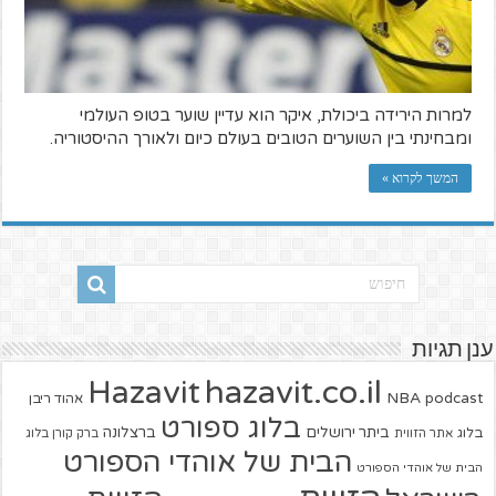
למרות הירידה ביכולת, איקר הוא עדיין שוער בטופ העולמי
ומבחינתי בין השוערים הטובים בעולם כיום ולאורך ההיסטוריה.
המשך לקרוא »
ענן תגיות
hazavit.co.il
Hazavit
NBA
podcast
אהוד ריבן
בלוג ספורט
ביתר ירושלים
ברצלונה
בלוג
אתר הזווית
ברק קורן בלוג
הבית של אוהדי הספורט
הבית של אוהדי הספורט