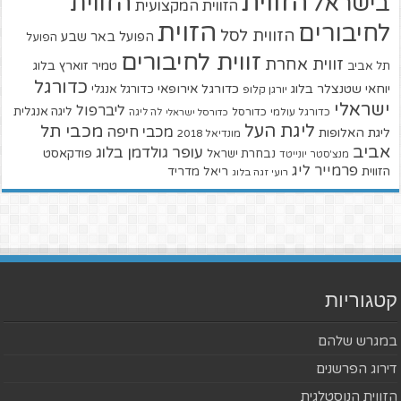
הזווית
הזווית
בישראל
הזווית המקצועית
הזוית
לחיבורים
הזווית לסל
הפועל באר שבע
הפועל
זווית לחיבורים
זווית אחרת
טמיר זוארץ בלוג
תל אביב
כדורגל
יוחאי שטנצלר בלוג
כדורגל אירופאי
כדורגל אנגלי
יורגן קלופ
ישראלי
ליברפול
ליגה אנגלית
כדורגל עולמי
כדורסל
כדורסל ישראלי
לה ליגה
ליגת העל
מכבי תל
מכבי חיפה
ליגת האלופות
מונדיאל 2018
אביב
עופר גולדמן בלוג
פודקאסט
נבחרת ישראל
מנצ'סטר יונייטד
פרמייר ליג
הזווית
ריאל מדריד
רועי זגה בלוג
קטגוריות
במגרש שלהם
דירוג הפרשנים
הזווית הנוסטלגית