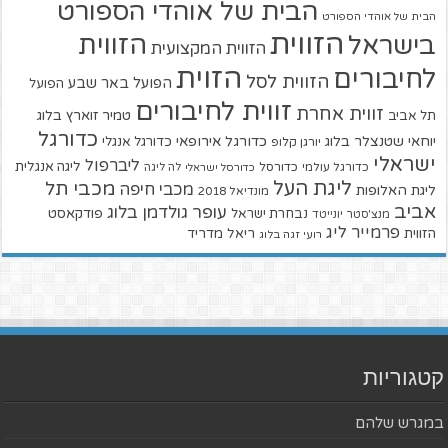
הבית של אוהדי הספורט
הבית של אוהדי הספורט
הזווית
הזווית
בישראל
הזווית המקצועית
הזוית
לחיבורים
הזווית לסל
הפועל באר שבע
הפועל
זווית לחיבורים
זווית אחרת
טמיר זוארץ בלוג
תל אביב
כדורגל
יוחאי שטנצלר בלוג
כדורגל אירופאי
כדורגל אנגלי
יורגן קלופ
ישראלי
ליברפול
ליגה אנגלית
כדורגל עולמי
כדורסל
כדורסל ישראלי
לה ליגה
ליגת העל
מכבי תל
מכבי חיפה
ליגת האלופות
מונדיאל 2018
אביב
עופר גולדמן בלוג
פודקאסט
נבחרת ישראל
מנצ'סטר יונייטד
פרמייר ליג
הזווית
ריאל מדריד
רועי זגה בלוג
קטגוריות
במגרש שלהם