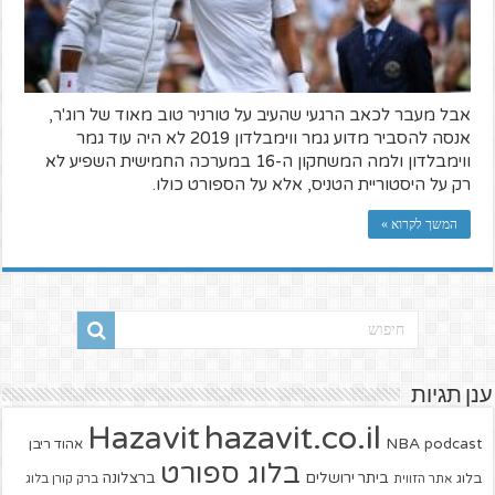
אבל מעבר לכאב הרגעי שהעיב על טורניר טוב מאוד של רוג'ר,
אנסה להסביר מדוע גמר ווימבלדון 2019 לא היה עוד גמר
ווימבלדון ולמה המשחקון ה-16 במערכה החמישית השפיע לא
רק על היסטוריית הטניס, אלא על הספורט כולו.
המשך לקרוא »
ענן תגיות
hazavit.co.il
Hazavit
NBA
podcast
אהוד ריבן
בלוג ספורט
ביתר ירושלים
ברצלונה
בלוג
אתר הזווית
ברק קורן בלוג