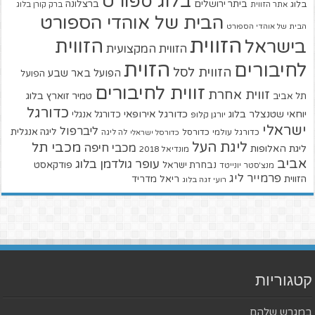
בלוג ספורט
ביתר ירושלים
ברצלונה
בלוג
אתר הזווית
ברק קורן בלוג
הבית של אוהדי הספורט
הבית של אוהדי הספורט
הזווית
הזווית
בישראל
הזווית המקצועית
הזוית
לחיבורים
הזווית לסל
הפועל באר שבע
הפועל
זווית לחיבורים
זווית אחרת
טמיר זוארץ בלוג
תל אביב
כדורגל
יוחאי שטנצלר בלוג
כדורגל אירופאי
כדורגל אנגלי
יורגן קלופ
ישראלי
ליברפול
ליגה אנגלית
כדורגל עולמי
כדורסל
כדורסל ישראלי
לה ליגה
ליגת העל
מכבי תל
מכבי חיפה
ליגת האלופות
מונדיאל 2018
אביב
עופר גולדמן בלוג
פודקאסט
נבחרת ישראל
מנצ'סטר יונייטד
פרמייר ליג
הזווית
ריאל מדריד
רועי זגה בלוג
קטגוריות
במגרש שלהם