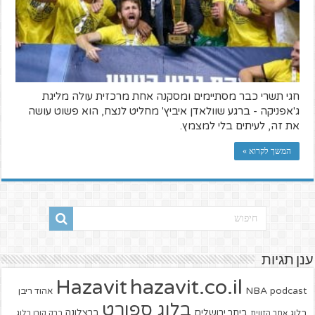
חגי תשרי כבר מסתיימים ומסקנה אחת מרכזית עולה מליגת
ג'אפניקה - ברגע שוולאדן איביץ' מחליט לנצח, הוא פשוט עושה
את זה, לעיתים בלי למצמץ.
המשך לקרוא »
ענן תגיות
hazavit.co.il
Hazavit
NBA
podcast
אהוד ריבן
בלוג ספורט
ביתר ירושלים
ברצלונה
בלוג
אתר הזווית
ברק קורן בלוג