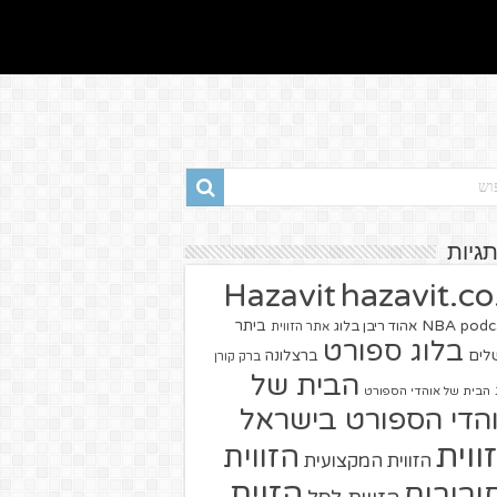
תגיות
hazavit.co.
Hazavit
NBA
podc
ביתר
אהוד ריבן בלוג
אתר הזווית
בלוג ספורט
שלים
ברצלונה
ברק קורן
הבית של
הבית של אוהדי הספורט
הדי הספורט בישראל
ווית
הזווית
הזווית המקצועית
הזוית
יבורים