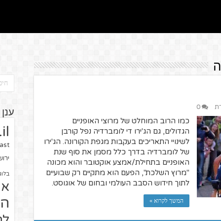
ה
רת
0
ענן 
כמו הרוב המוחלט של מרוצי האופניים
il
הגדולים, גם הג'ירו די לומברדיה נפל קורבן
לשינויי התאריכים בעקבות מגפת הקורונה. הג'ירו
ast
של לומברדיה בדרך כלל מסמן את סוף שנת
ירו
האופניים בתחילת/אמצע אוקטובר והוא מכונה
"מרוץ השלכת", הפעם הוא מתקיים רק שבועיים
בלוג
לתוך חידוש הסבב העולמי ובחום של אוגוסט.
או
הז
המשך לקרוא »
לח