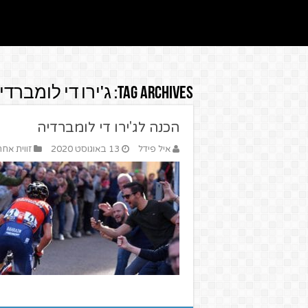
Tag Archives:
ג'ירו די לומברדי
הכנה לג'ירו די לומברדיה
איל פידל
13 באוגוסט 2020
זווית אח