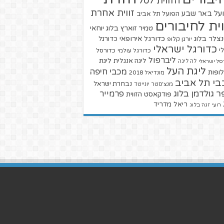
הזווית לסל
זווית אחרת
על באר שבע
הפועל תל אביב
וית לחיבורים
טמיר זוארץ בלוג
יוחאי
צלר בלוג
כדורגל אירופאי
כדורגל
יורגן קלופ
כדורגל ישראלי
י
כדורגל עולמי
כדורסל
ליברפול
ליגת
ליגה אנגלית
סל ישראלי
לה ליגה
ליגת העל
מכבי חיפה
ופות
מונדיאל 2018
בי תל אביב
נבחרת ישראל
מנצ'סטר יונייטד
ר גולדמן בלוג
פרמייר
פודקאסט הזווית
ריאל מדריד
רועי זגה בלוג