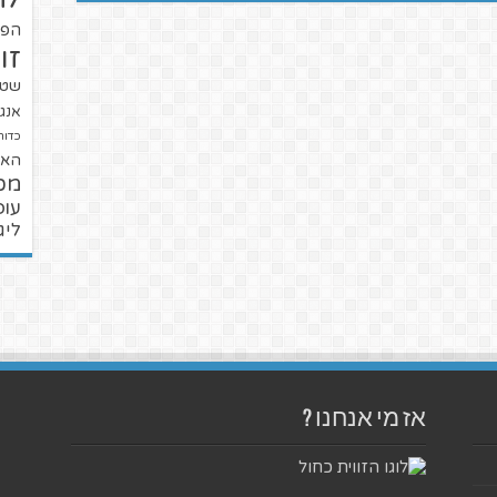
הפו
זו
שטנ
אנגל
כדור
האל
מכ
עופ
ליג
אז מי אנחנו ?