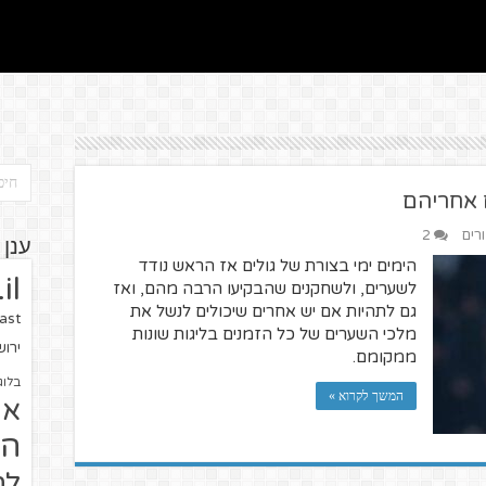
 אחריהם
ורים
2
ענן 
הימים ימי בצורת של גולים אז הראש נודד
il
לשערים, ולשחקנים שהבקיעו הרבה מהם, ואז
גם לתהיות אם יש אחרים שיכולים לנשל את
ast
מלכי השערים של כל הזמנים בליגות שונות
ירו
ממקומם.
בלוג
המשך לקרוא »
או
הז
לח