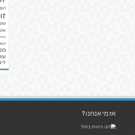
הפו
זו
שטנ
אנגל
כדור
האל
מכ
עופ
ליג
אז מי אנחנו ?