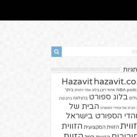
תגיות
hazavit.co.
Hazavit
NBA
podc
ביתר
אהוד ריבן בלוג
אתר הזווית
בלוג ספורט
שלים
ברצלונה
ברק קורן
הבית של
הבית של אוהדי הספורט
הדי הספורט בישראל
ווית
הזווית
הזווית המקצועית
הזוית
יבורים