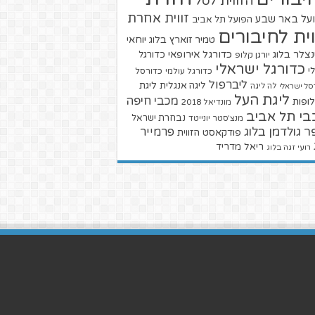
הזווית לסל
זווית אחרת
על באר שבע
הפועל תל אביב
וית לחיבורים
טמיר זוארץ בלוג
יוחאי
צלר בלוג
כדורגל אירופאי
כדורגל
יורגן קלופ
כדורגל ישראלי
י
כדורגל עולמי
כדורסל
ליברפול
ליגת
ליגה אנגלית
סל ישראלי
לה ליגה
ליגת העל
מכבי חיפה
ופות
מונדיאל 2018
בי תל אביב
נבחרת ישראל
מנצ'סטר יונייטד
ר גולדמן בלוג
פרמייר
פודקאסט הזווית
ריאל מדריד
רועי זגה בלוג