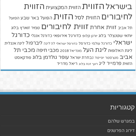
הזווית
הזווית
בישראל
הזווית המקצועית
הזוית
לחיבורים
הזווית לסל
הפועל באר שבע
הפועל
זווית לחיבורים
זווית אחרת
טמיר זוארץ בלוג
תל אביב
כדורגל
יוחאי שטנצלר בלוג
כדורגל אירופאי
כדורגל אנגלי
יורגן קלופ
ישראלי
ליברפול
ליגה אנגלית
כדורגל עולמי
כדורסל
כדורסל ישראלי
לה ליגה
ליגת העל
מכבי תל
מכבי חיפה
ליגת האלופות
מונדיאל 2018
אביב
עופר גולדמן בלוג
פודקאסט
נבחרת ישראל
מנצ'סטר יונייטד
פרמייר ליג
הזווית
ריאל מדריד
רועי זגה בלוג
קטגוריות
במגרש שלהם
דירוג הפרשנים