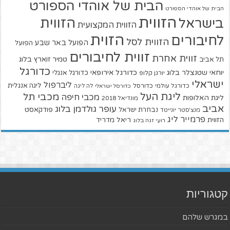
הבית של אוהדי הספורט
הבית של אוהדי הספורט
הזווית
הזווית
בישראל
הזווית המקצועית
הזוית
לחיבורים
הזווית לסל
הפועל באר שבע
הפועל
זווית לחיבורים
זווית אחרת
טמיר זוארץ בלוג
תל אביב
כדורגל
יוחאי שטנצלר בלוג
כדורגל אירופאי
כדורגל אנגלי
יורגן קלופ
ישראלי
ליברפול
ליגה אנגלית
כדורגל עולמי
כדורסל
כדורסל ישראלי
לה ליגה
ליגת העל
מכבי תל
מכבי חיפה
ליגת האלופות
מונדיאל 2018
אביב
עופר גולדמן בלוג
פודקאסט
נבחרת ישראל
מנצ'סטר יונייטד
פרמייר ליג
הזווית
ריאל מדריד
רועי זגה בלוג
קטגוריות
במגרש שלהם