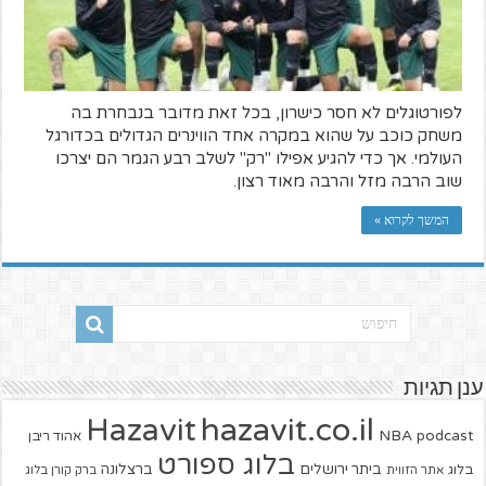
לפורטוגלים לא חסר כישרון, בכל זאת מדובר בנבחרת בה
משחק כוכב על שהוא במקרה אחד הווינרים הגדולים בכדורגל
העולמי. אך כדי להגיע אפילו "רק" לשלב רבע הגמר הם יצרכו
שוב הרבה מזל והרבה מאוד רצון.
המשך לקרוא »
ענן תגיות
hazavit.co.il
Hazavit
NBA
podcast
אהוד ריבן
בלוג ספורט
ביתר ירושלים
ברצלונה
בלוג
אתר הזווית
ברק קורן בלוג