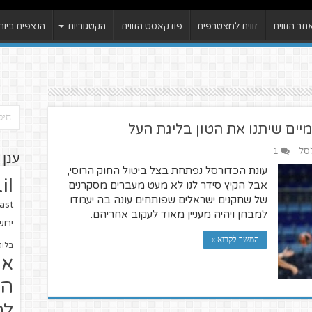
ר הזווית
זווית למצטרפים
פודקאסט הזווית
הקטגוריות
הנצפים ביות
ים שיתנו את הטון בליגת העל
לסל
1
ענן 
עונת הכדורסל נפתחת בצל ביטול החוק הרוסי,
il
אבל הקיץ סידר לנו לא מעט מעברים מסקרנים
של שחקנים ישראלים שפותחים עונה בה יעמדו
ast
למבחן ויהיה מעניין מאוד לעקוב אחריהם.
ירו
המשך לקרוא »
בלוג
או
הז
לח