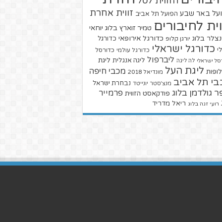
הזווית לסל
זווית אחרת
על באר שבע
הפועל תל אביב
וית לחיבורים
טמיר זוארץ בלוג
יוחאי
צלר בלוג
כדורגל אירופאי
כדורגל
יורגן קלופ
כדורגל ישראלי
י
כדורגל עולמי
כדורסל
ליברפול
ליגת
ליגה אנגלית
סל ישראלי
לה ליגה
ליגת העל
מכבי חיפה
ופות
מונדיאל 2018
בי תל אביב
נבחרת ישראל
מנצ'סטר יונייטד
ר גולדמן בלוג
פרמייר
פודקאסט הזווית
ריאל מדריד
רועי זגה בלוג