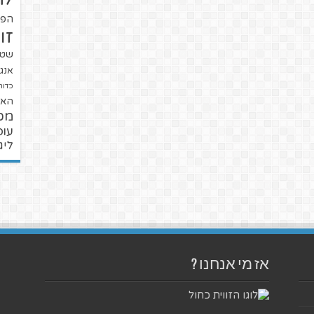
הפו
זו
שטנ
אנגל
כדור
האל
מכ
עופ
ליג
אז מי אנחנו ?