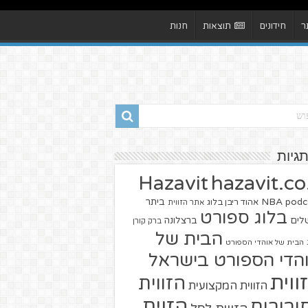
ר
חידונים
תוצאות
חנות
תגיות
hazavit.co.
Hazavit
NBA
podc
ביתר
אהוד ריבן בלוג
אתר הזווית
בלוג ספורט
שלים
ברצלונה
ברק קורן
הבית של
הבית של אוהדי הספורט
הדי הספורט בישראל
ווית
הזווית
הזווית המקצועית
הזוית
יבורים