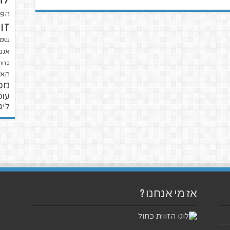
הפו
זו
שטנ
אנגל
כדור
האל
מכ
עופ
ליג
אז מי אנחנו ?