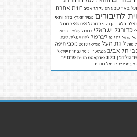
הזווית לסל
זווית אחרת
על באר שבע
הפועל תל אביב
וית לחיבורים
טמיר זוארץ בלוג
יוחאי
צלר בלוג
כדורגל אירופאי
כדורגל
יורגן קלופ
כדורגל ישראלי
י
כדורגל עולמי
כדורסל
ליברפול
ליגת
ליגה אנגלית
סל ישראלי
לה ליגה
ליגת העל
מכבי חיפה
ופות
מונדיאל 2018
בי תל אביב
נבחרת ישראל
מנצ'סטר יונייטד
ר גולדמן בלוג
פרמייר
פודקאסט הזווית
ריאל מדריד
רועי זגה בלוג