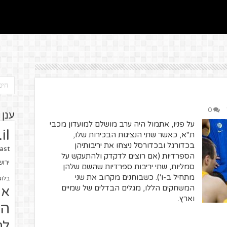
0
ענן 
על פניו, אתמול היה ערב מושלם למועדון מכבי
il
ת"א, כאשר שתי הנציגות הבכירות שלו,
בכדורגל ובכדורסל ניצחו את יריבותיהן
ast
הספרדיות (אם רוצים לדקדק ולהתעקש על
ירו
סמליות, שתי יריבות ספרדיות שהשם שלהן
מתחיל ב-ו'). כשבוחנים מקרוב את שני
בלוג
המשחקים הללו, מגלים הבדלים של שמיים
או
וארץ.
הז
לח