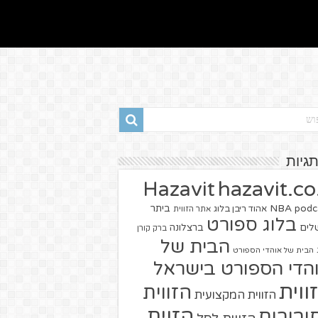
תגיות
hazavit.co.
Hazavit
NBA
podc
ביתר
אהוד ריבן בלוג
אתר הזווית
בלוג ספורט
שלים
ברצלונה
ברק קורן
הבית של
הבית של אוהדי הספורט
הדי הספורט בישראל
ווית
הזווית
הזווית המקצועית
הזוית
יבורים