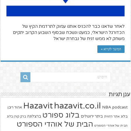
לאחר שדאגו כבר להכניס אותנו עמוק לתרדמת הקיץ של
הכדורגל הישראלי, כמעט ונשכח שבסוף השבוע הקרוב יתקיים
משחק לא ממש זניח של נבחרת ישראל
המשך לקרוא »
ענן תגיות
hazavit.co.il
Hazavit
NBA
podcast
אהוד ריבן
בלוג ספורט
ביתר ירושלים
ברצלונה
בלוג
אתר הזווית
ברק קורן בלוג
הבית של אוהדי הספורט
הבית של אוהדי הספורט