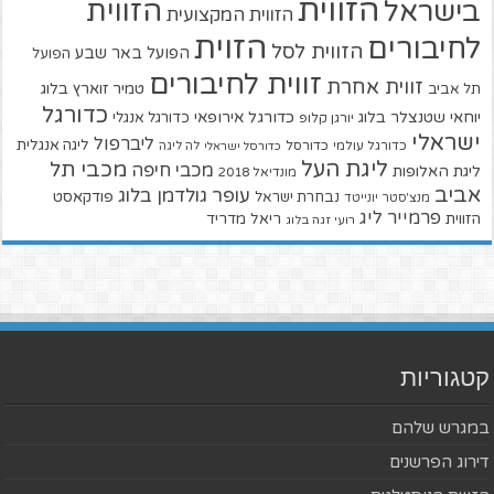
הזווית
הזווית
בישראל
הזווית המקצועית
הזוית
לחיבורים
הזווית לסל
הפועל באר שבע
הפועל
זווית לחיבורים
זווית אחרת
טמיר זוארץ בלוג
תל אביב
כדורגל
יוחאי שטנצלר בלוג
כדורגל אירופאי
כדורגל אנגלי
יורגן קלופ
ישראלי
ליברפול
ליגה אנגלית
כדורגל עולמי
כדורסל
כדורסל ישראלי
לה ליגה
ליגת העל
מכבי תל
מכבי חיפה
ליגת האלופות
מונדיאל 2018
אביב
עופר גולדמן בלוג
פודקאסט
נבחרת ישראל
מנצ'סטר יונייטד
פרמייר ליג
הזווית
ריאל מדריד
רועי זגה בלוג
קטגוריות
במגרש שלהם
דירוג הפרשנים